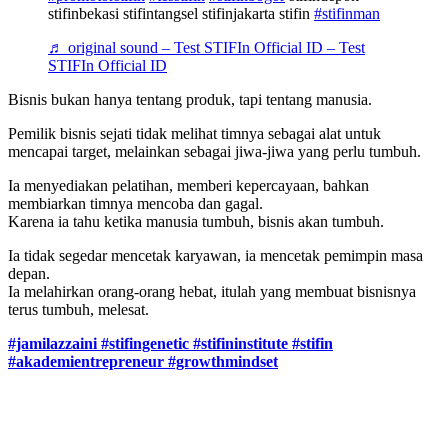
stifinbekasi stifintangsel stifinjakarta stifin
#stifinman
♬ original sound – Test STIFIn Official ID – Test
STIFIn Official ID
Bisnis bukan hanya tentang produk, tapi tentang manusia.
Pemilik bisnis sejati tidak melihat timnya sebagai alat untuk
mencapai target, melainkan sebagai jiwa-jiwa yang perlu tumbuh.
Ia menyediakan pelatihan, memberi kepercayaan, bahkan
membiarkan timnya mencoba dan gagal.
Karena ia tahu ketika manusia tumbuh, bisnis akan tumbuh.
Ia tidak segedar mencetak karyawan, ia mencetak pemimpin masa
depan.
Ia melahirkan orang-orang hebat, itulah yang membuat bisnisnya
terus tumbuh, melesat.
#jamilazzaini
#stifingenetic
#stifininstitute
#stifin
#akademientrepreneur
#growthmindset