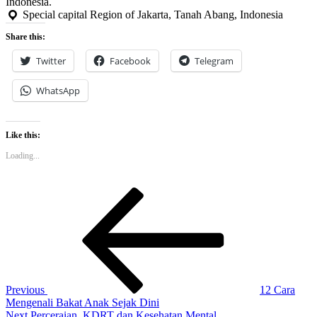
Indonesia.
Special capital Region of Jakarta, Tanah Abang, Indonesia
Share this:
Twitter
Facebook
Telegram
WhatsApp
Like this:
Loading...
Post
Previous
Post
navigation
Previous
12 Cara
Mengenali Bakat Anak Sejak Dini
Next
Next
Perceraian, KDRT dan Kesehatan Mental