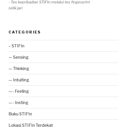
- Tes kepribadian STIFIn melalui tes fingerprint
sidik jari
CATEGORIES
– STIFIn
— Sensing
— Thinking
— Intuiting
—- Feeling
—- Insting
Buku STIFIn
Lokasi STIFIn Terdekat