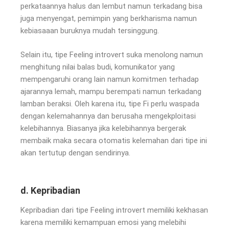
perkataannya halus dan lembut namun terkadang bisa
juga menyengat, pemimpin yang berkharisma namun
kebiasaaan buruknya mudah tersinggung.
Selain itu, tipe Feeling introvert suka menolong namun
menghitung nilai balas budi, komunikator yang
mempengaruhi orang lain namun komitmen terhadap
ajarannya lemah, mampu berempati namun terkadang
lamban beraksi. Oleh karena itu, tipe Fi perlu waspada
dengan kelemahannya dan berusaha mengekploitasi
kelebihannya. Biasanya jika kelebihannya bergerak
membaik maka secara otomatis kelemahan dari tipe ini
akan tertutup dengan sendirinya.
d. Kepribadian
Kepribadian dari tipe Feeling introvert memiliki kekhasan
karena memiliki kemampuan emosi yang melebihi