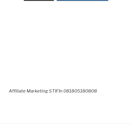
Affiliate Marketing STIFIn 081805180808