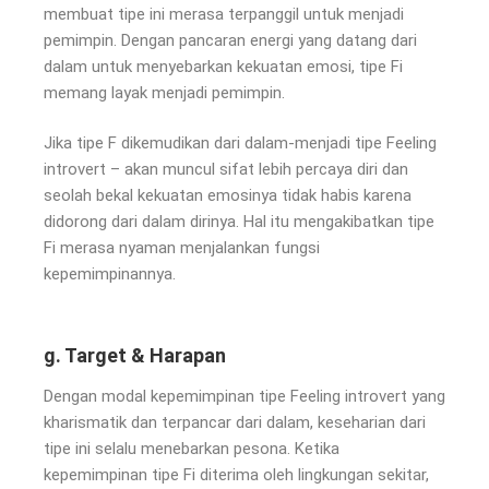
membuat tipe ini merasa terpanggil untuk menjadi
pemimpin. Dengan pancaran energi yang datang dari
dalam untuk menyebarkan kekuatan emosi, tipe Fi
memang layak menjadi pemimpin.
Jika tipe F dikemudikan dari dalam-menjadi tipe Feeling
introvert – akan muncul sifat lebih percaya diri dan
seolah bekal kekuatan emosinya tidak habis karena
didorong dari dalam dirinya. Hal itu mengakibatkan tipe
Fi merasa nyaman menjalankan fungsi
kepemimpinannya.
g. Target & Harapan
Dengan modal kepemimpinan tipe Feeling introvert yang
kharismatik dan terpancar dari dalam, keseharian dari
tipe ini selalu menebarkan pesona. Ketika
kepemimpinan tipe Fi diterima oleh lingkungan sekitar,