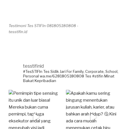
Testimoni Tes STIFIn 081805180808 -
tesstifin.id
tesstifinid
#TesSTIFIn Tes Sidik Jari
For Family, Corporate, School,
Personal
wa.me/6281805180808
Tes #stifin Minat
Bakat Kepribadian