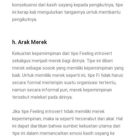
konsekuensi dari kasih sayang kepada pengikutnya, tipe
ini kerap kali mengulurkan tangannya untuk membantu
pengikutnya.
h. Arak Merek
Kekuatan kepemimpinan dari tipe Feeling introvert
sekaligus menjadi merek bagi dirinya. Tipe ini diberi
merek sebagai sosok yang memiliki kepemimpinan yang
baik. Untuk memiliki merek seperti ini, tipe Fi tidak harus
secara formal memimpin suatu organisasi tertentu,
namun secara informal pun, merek kepemimpinan
tersebut melekat pada dirinya.
Jika tipe Feeling introvert tidak memiliki merek
kepemimpinan, maka ia seperti tercerabut dari akar. Hal
ini dapat diartikan bahwa sumber kekuatan utama dari
tipe ini dalam memancarkan emosi kasih sayang ke