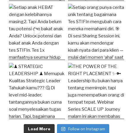
Load More
Follow on Instagram