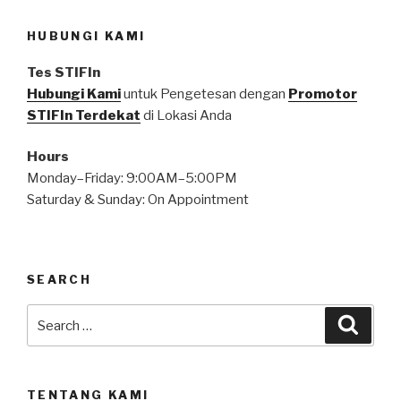
HUBUNGI KAMI
Tes STIFIn
Hubungi Kami
untuk Pengetesan dengan
Promotor
STIFIn Terdekat
di Lokasi Anda
Hours
Monday–Friday: 9:00AM–5:00PM
Saturday & Sunday: On Appointment
SEARCH
TENTANG KAMI