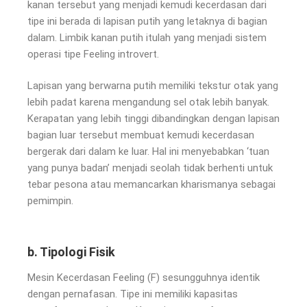
kanan tersebut yang menjadi kemudi kecerdasan dari
tipe ini berada di lapisan putih yang letaknya di bagian
dalam. Limbik kanan putih itulah yang menjadi sistem
operasi tipe Feeling introvert.
Lapisan yang berwarna putih memiliki tekstur otak yang
lebih padat karena mengandung sel otak lebih banyak.
Kerapatan yang lebih tinggi dibandingkan dengan lapisan
bagian luar tersebut membuat kemudi kecerdasan
bergerak dari dalam ke luar. Hal ini menyebabkan ‘tuan
yang punya badan’ menjadi seolah tidak berhenti untuk
tebar pesona atau memancarkan kharismanya sebagai
pemimpin.
b. Tipologi Fisik
Mesin Kecerdasan Feeling (F) sesungguhnya identik
dengan pernafasan. Tipe ini memiliki kapasitas