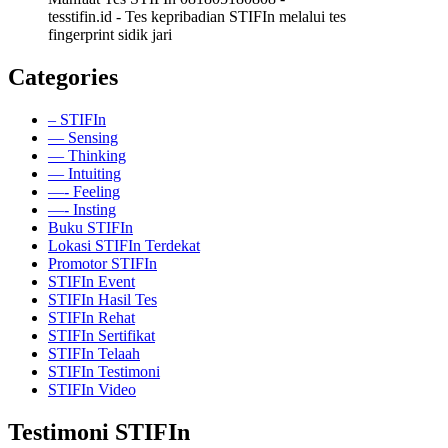
tesstifin.id - Tes kepribadian STIFIn melalui tes
fingerprint sidik jari
Categories
– STIFIn
— Sensing
— Thinking
— Intuiting
—- Feeling
—- Insting
Buku STIFIn
Lokasi STIFIn Terdekat
Promotor STIFIn
STIFIn Event
STIFIn Hasil Tes
STIFIn Rehat
STIFIn Sertifikat
STIFIn Telaah
STIFIn Testimoni
STIFIn Video
Testimoni STIFIn