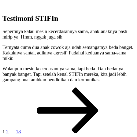
Testimoni STIFIn
Sepertinya kalau mesin kecerdasannya sama, anak-anaknya pasti
mirip ya. Hmm, nggak juga sih.
Ternyata cuma dua anak cowok aja udah semangatnya beda banget.
Kakaknya santai, adiknya agresif. Padahal keduanya sama-sama
mikir.
Walaupun mesin kecerdasannya sama, tapi beda. Dan bedanya
banyak banget. Tapi setelah kenal STIFIn mereka, kita jadi lebih
gampang buat arahkan pendidikan dan komunikasi.
Posts
Page
Page
Page
Next
page
pagination
1
2
…
18