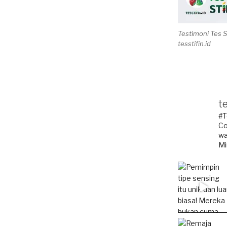
Testimoni Tes 
tesstifin.id
te
#T
Co
wa
Mi