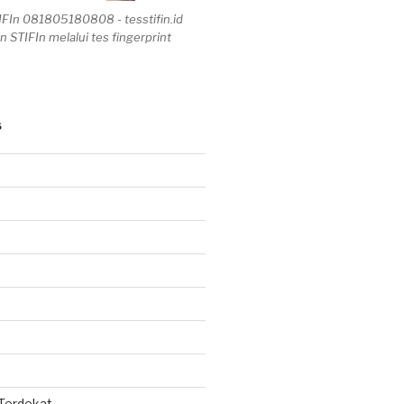
IFIn 081805180808 - tesstifin.id
n STIFIn melalui tes fingerprint
S
 Terdekat