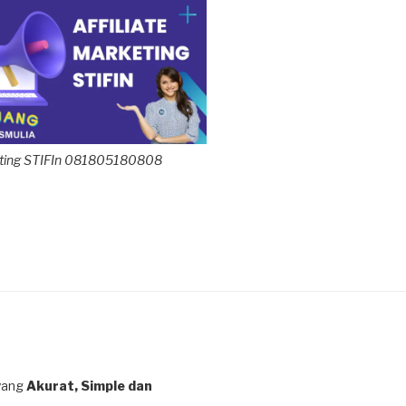
keting STIFIn 081805180808
yang
Akurat, Simple dan