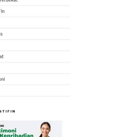
In
es
at
oni
STIFIN