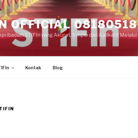
IN OFFICIAL 0818051
ribadian STIFIn yang Akurat, Simple dan Aplikatif Melalui F
TIFIn
Kontak
Blog
TIFIN