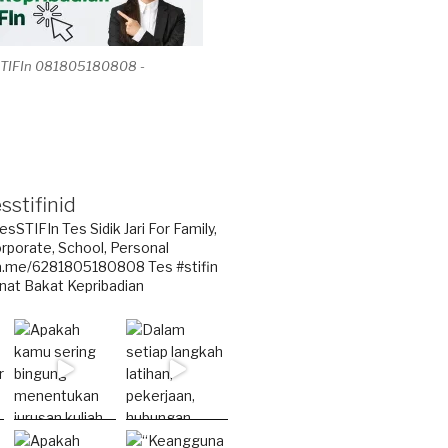
STIFIn 081805180808 -
sstifinid
esSTIFIn Tes Sidik Jari
For Family,
rporate, School, Personal
.me/6281805180808
Tes #stifin
nat Bakat Kepribadian