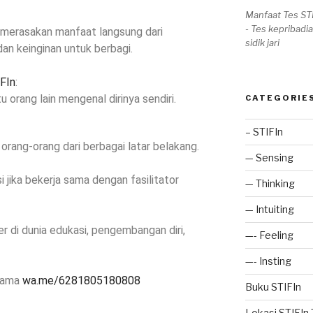
Manfaat Tes ST
- Tes kepribadia
 merasakan manfaat langsung dari
sidik jari
dan keinginan untuk berbagi.
FIn
:
orang lain mengenal dirinya sendiri.
CATEGORIE
– STIFIn
orang-orang dari berbagai latar belakang.
— Sensing
jika bekerja sama dengan fasilitator
— Thinking
— Intuiting
er di dunia edukasi, pengembangan diri,
—- Feeling
—- Insting
rsama
wa.me/6281805180808
Buku STIFIn
Lokasi STIFIn