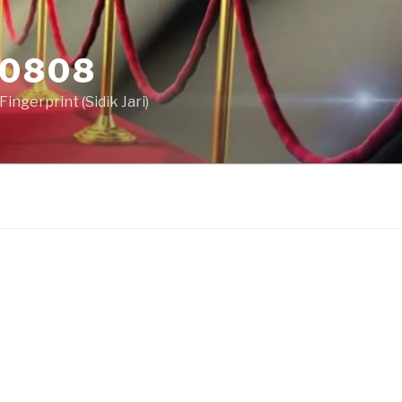
80808
ingerprint (Sidik Jari)