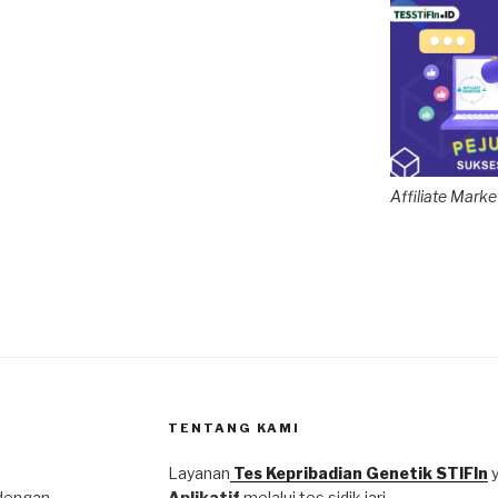
Affiliate Mar
TENTANG KAMI
Layanan
Tes Kepribadian Genetik STIFIn
dengan
Aplikatif
melalui tes sidik jari.