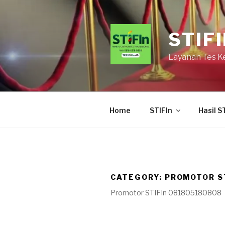
STIF
Layanan Tes Kep
Home
STIFIn
Hasil S
CATEGORY:
PROMOTOR S
Promotor STIFIn 081805180808