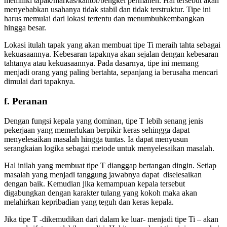
memiliki tapak/markas/kantor/bengkel permanen. Hal tersebut akan
menyebabkan usahanya tidak stabil dan tidak terstruktur. Tipe ini
harus memulai dari lokasi tertentu dan menumbuhkembangkan
hingga besar.
Lokasi itulah tapak yang akan membuat tipe Ti meraih tahta sebagai
kekuasaannya. Kebesaran tapaknya akan sejalan dengan kebesaran
tahtanya atau kekuasaannya. Pada dasarnya, tipe ini memang
menjadi orang yang paling bertahta, sepanjang ia berusaha mencari
dimulai dari tapaknya.
f. Peranan
Dengan fungsi kepala yang dominan, tipe T lebih senang jenis
pekerjaan yang memerlukan berpikir keras sehingga dapat
menyelesaikan masalah hingga tuntas. Ia dapat menyusun
serangkaian logika sebagai metode untuk menyelesaikan masalah.
Hal inilah yang membuat tipe T dianggap bertangan dingin. Setiap
masalah yang menjadi tanggung jawabnya dapat diselesaikan
dengan baik. Kemudian jika kemampuan kepala tersebut
digabungkan dengan karakter tulang yang kokoh maka akan
melahirkan kepribadian yang teguh dan keras kepala.
Jika tipe T -dikemudikan dari dalam ke luar- menjadi tipe Ti – akan