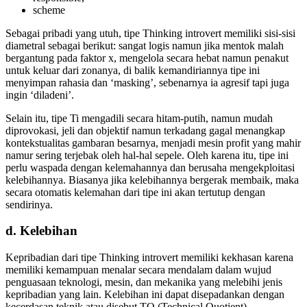
scheme
Sebagai pribadi yang utuh, tipe Thinking introvert memiliki sisi-sisi
diametral sebagai berikut: sangat logis namun jika mentok malah
bergantung pada faktor x, mengelola secara hebat namun penakut
untuk keluar dari zonanya, di balik kemandiriannya tipe ini
menyimpan rahasia dan ‘masking’, sebenarnya ia agresif tapi juga
ingin ‘diladeni’.
Selain itu, tipe Ti mengadili secara hitam-putih, namun mudah
diprovokasi, jeli dan objektif namun terkadang gagal menangkap
kontekstualitas gambaran besarnya, menjadi mesin profit yang mahir
namur sering terjebak oleh hal-hal sepele. Oleh karena itu, tipe ini
perlu waspada dengan kelemahannya dan berusaha mengekploitasi
kelebihannya. Biasanya jika kelebihannya bergerak membaik, maka
secara otomatis kelemahan dari tipe ini akan tertutup dengan
sendirinya.
d. Kelebihan
Kepribadian dari tipe Thinking introvert memiliki kekhasan karena
memiliki kemampuan menalar secara mendalam dalam wujud
penguasaan teknologi, mesin, dan mekanika yang melebihi jenis
kepribadian yang lain. Kelebihan ini dapat disepadankan dengan
kecerdasan teknik atau disebut TQ (Technical Quotient).