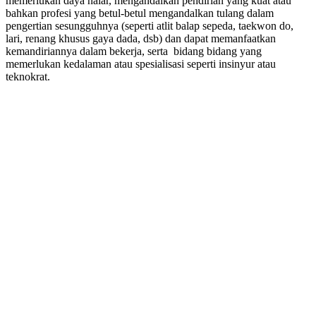
memerlukan daya nalar, mengandalkan pendirian yang kuat atau
bahkan profesi yang betul-betul mengandalkan tulang dalam
pengertian sesungguhnya (seperti atlit balap sepeda, taekwon do,
lari, renang khusus gaya dada, dsb) dan dapat memanfaatkan
kemandiriannya dalam bekerja, serta bidang bidang yang
memerlukan kedalaman atau spesialisasi seperti insinyur atau
teknokrat.