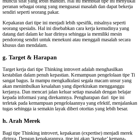
muncul sifat yang lebih mandiri. Hal itu membuat tipe ini menyukai
peranan sebagai orang yang menguasai masalah dan dapat bekerja
sendiri seperti seorang pakar.
Kepakaran dari tipe ini menjadi lebih spesifik, misalnya seperti
seorang spesialis. Hal ini disebabkan cara kerja kemudinya yang
datang dari dalam ke luar dirinya sehingga ia memiliki mesin
pendorong sendiri untuk menekuni atau menggali masalah secara
khusus dan mendalam.
g. Target & Harapan
Target kerja dari tipe Thinking introvert adalah menghasilkan
kestabilan dalam penuh kepastian. Kemampuan pengelolaan tipe Ti
sangat bagus. Ia mampu mengkalkulasi segala macam unsur yang
akan menimbulkan kesalahan yang diperkirakan mengganggu
kerjanya. Dan mencari jalan keluar setiap masalah dengan belajar
kepada informasi yang direkamnya. Pengharapan dari tipe ini
terletak pada kemampuan pengelolaannya yang efektif, menjalankan
tugas sehingga ia semakin layak diberi otoritas yang lebih besar.
h. Arah Merek
Bagi tipe Thinking introvert, kepakaran (expertise) menjadi merek
dirinya. Dengan kepakarannya, tipe ini akan ‘kepake’ kemana-