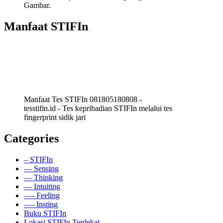
Gambar.
Manfaat STIFIn
Manfaat Tes STIFIn 081805180808 -
tesstifin.id - Tes kepribadian STIFIn melalui tes
fingerprint sidik jari
Categories
– STIFIn
— Sensing
— Thinking
— Intuiting
—- Feeling
—- Insting
Buku STIFIn
Lokasi STIFIn Terdekat