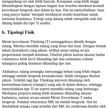
mengandung sel otak lebih banyak. Kerapatan yang lebih tinggi
dibandingkan dengan lapisan bagian luar tersebut membuat kemudi
kecerdasan bergerak dari dalam ke luar. Hal ini menyebabkan ‘tuan
yang punya badan’ menjadi membiayai sendiri keperluan untuk
memutar kepalanya. Energi yang datang untuk mengolah otak kiri
datang dalam diri tipe Ti sendiri.
b. Tipologi Fisik
Mesin kecerdasan Thinking (T) sesungguhnya identik dengan
tulang. Mereka memiliki tulang yang besar dan kuat. Dengan bentuk
tubuh (konstitusi) yang piknis, terlihat unsur tulang secara
proporsional menjadi dominan. Disebut piknis karena ukuran badan
volumenya lebih kecil dibanding tipe lain sementara volume
tulangnya paling dominan dibanding tipe lain.
Akibatnya, tulang kerangka menyangga beban yang lebih ringan
sehingga mudah bergerak kesanakemari. Itulah mengapa disebut
piknis. Terlebih lagi tipe Thinking introvert ditunjang oleh
ketersediaan baterai (charger) yang ada di dalam dirinya, sehingga
menyebabkan tipe Ti ini seperti memiliki tulang yang bertenaga.
Meskipun proporsi tulang lebih dominan dibanding ukuran
badannya, namun secara umum Mesin Kecerdasan T malas
bergerak. Padahal seharusnya MK ini mudah bergerak. Hal ini
disebabkan tenaga yang tersedia dari MK ini cenderung disedot oleh