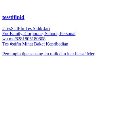
tesstifinid
#TesSTIFIn Tes Sidik Jari
For Family, Corporate, School, Personal
wa.me/6281805180808
Tes #stifin Minat Bakat Kepribadian
Pemimpin tipe sensing itu unik dan luar biasa! Mer