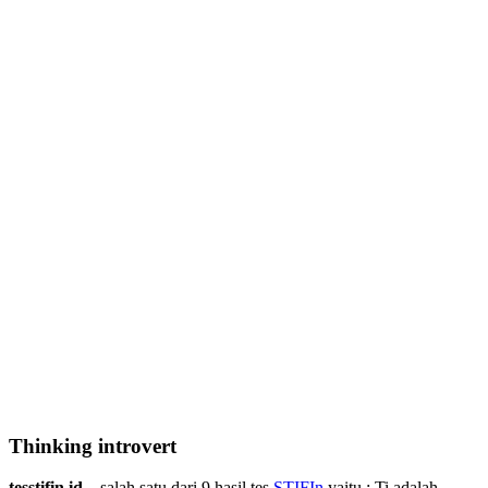
Thinking introvert
tesstifin.id –
salah satu dari 9 hasil tes
STIFIn
yaitu : Ti adalah