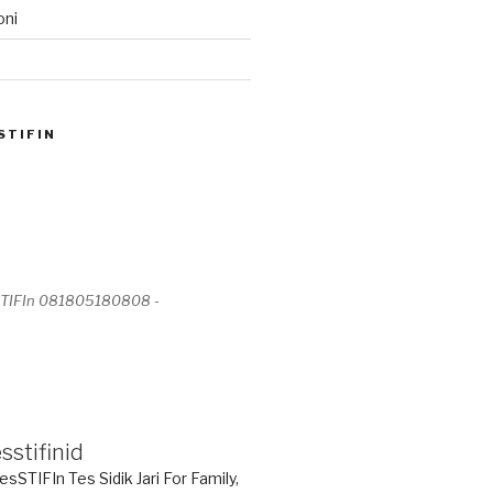
oni
STIFIN
STIFIn 081805180808 -
sstifinid
esSTIFIn Tes Sidik Jari
For Family,