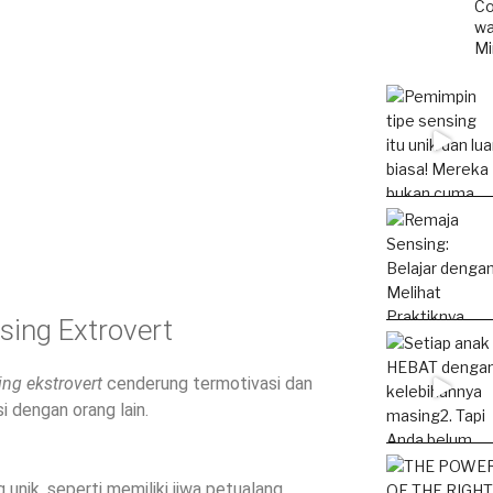
Co
wa
Mi
sing Extrovert
ing ekstrovert
cenderung termotivasi dan
 dengan orang lain.
g unik, seperti memiliki jiwa petualang