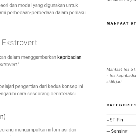
teori dan model yang digunakan untuk
ami perbedaan-perbedaan dalam perilaku
MANFAAT ST
 Ekstrovert
nakan dalam menggambarkan
kepribadian
extrovert
.”
Manfaat Tes ST
- Tes kepribadia
sidik jari
pelajari pengertian dari kedua konsep ini
garuhi cara seseorang berinteraksi
CATEGORIE
n)
– STIFIn
eorang mengumpulkan informasi dari
— Sensing