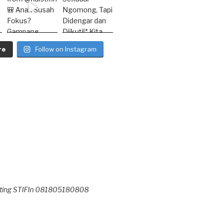
re
Follow on Instagram
keting STIFIn 081805180808