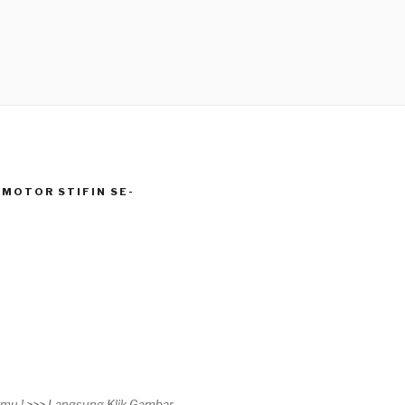
MOTOR STIFIN SE-
timu ! >>> Langsung Klik Gambar.