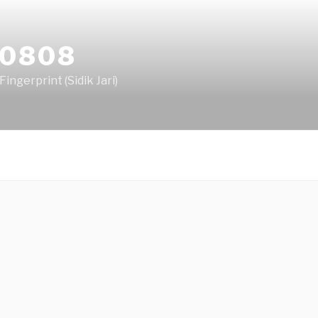
80808
ingerprint (Sidik Jari)