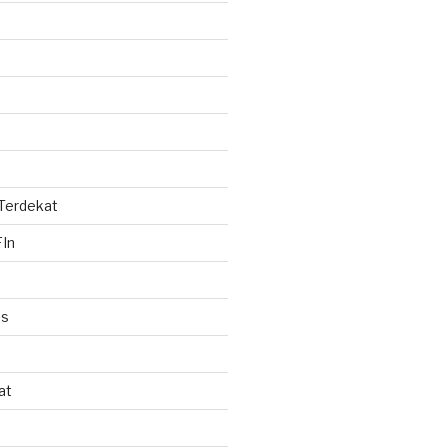
 Terdekat
In
es
at