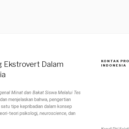
KONTAK PRO
g Ekstrovert Dalam
INDONESIA
ia
enal Minat dan Bakat Siswa Melalui Tes
aidan menjelaskan bahwa, pengertian
 satu tipe kepribadian dalam konsep
ri-teori psikologi,
neuroscience
, dan
Kenali Diri Seja