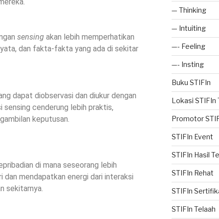
 mereka.
— Thinking
— Intuiting
ungan
sensing
akan lebih memperhatikan
—- Feeling
nyata, dan fakta-fakta yang ada di sekitar
—- Insting
Buku STIFIn
ang dapat diobservasi dan diukur dengan
Lokasi STIFIn
si sensing cenderung lebih praktis,
ngambilan keputusan.
Promotor STIF
STIFIn Event
STIFIn Hasil T
epribadian di mana seseorang lebih
STIFIn Rehat
 dan mendapatkan energi dari interaksi
n sekitarnya.
STIFIn Sertifik
STIFIn Telaah