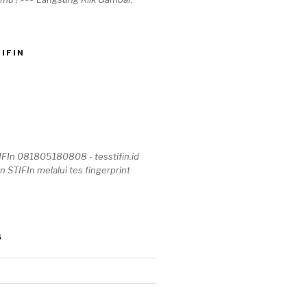
IFIN
IFIn 081805180808 - tesstifin.id
n STIFIn melalui tes fingerprint
S