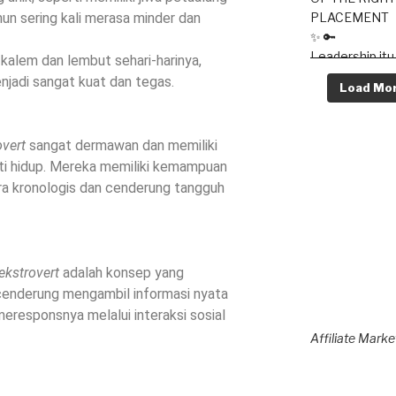
mun sering kali merasa minder dan
alem dan lembut sehari-harinya,
jadi sangat kuat dan tegas.
Load Mo
overt
sangat dermawan dan memiliki
i hidup. Mereka memiliki kemampuan
ra kronologis dan cenderung tangguh
ekstrovert
adalah konsep yang
cenderung mengambil informasi nyata
meresponsnya melalui interaksi sosial
Affiliate Mar