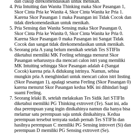
dan cukup direkomendasikan untuk menikah.
Pria Intuiting dan Wanita Thinking maka Skor Pasangan 1,
Skor Cinta Pria ke Wanita 4, Skor Cinta Wanita ke Pria 1.
Karena Skor Pasangan 1 maka Pasangan ini Tidak Cocok dan
tidak direkomendasikan untuk menikah.
Pria Sensing dan Wanita Sensing maka Skor Pasangan 0,
Skor Cinta Pria ke Wanita 0, Skor Cinta Wanita ke Pria 0.
Karena Skor Pasangan 0 maka Pasangan ini Sangat Tidak
Cocok dan sangat tidak direkomendasikan untuk menikah.
Seorang pria A yang belum menikah setelah Tes STIFIn
diketahui memiliki MK Feeling sehingga menurut Skor
Pasangan seharusnya dia mencari calon istri yang memiliki
MK Intuiting sehingga Skor Pasangan adalah 4 (Sangat
Cocok) karena pria A didukung istrinya. Namun, sebisa
mungkin pria A menghindari untuk mencari calon istri Insting
(Skor Pasangan 1), apalagi sesama Feeling (Skor Pasangan 0)
karena menurut Skor Pasangan kedua MK ini dihindari bagi
suami Feeling.
Seorang lelaki B, setelah melakukan Tes Sidik Jari STIFIn
diketahui memiliki PG Thinking extrovert (Te). Saat ini, ada
dua perempuan yang ingin dinikahinya namun dia hanya bisa
melamar satu perempuan saja untuk dinikahinya. Kedua
perempuan tersebut ternyata sudah pernah Tes STIFIn dan
hasilnya perempuan C memiliki PG Sensing introvert (Si) dan
perempuan D memiliki PG Sensing extrovert (Se).