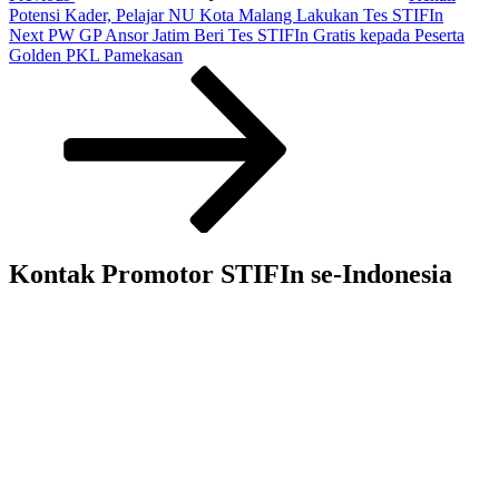
Potensi Kader, Pelajar NU Kota Malang Lakukan Tes STIFIn
Next
Next
PW GP Ansor Jatim Beri Tes STIFIn Gratis kepada Peserta
Post
Golden PKL Pamekasan
Kontak Promotor STIFIn se-Indonesia