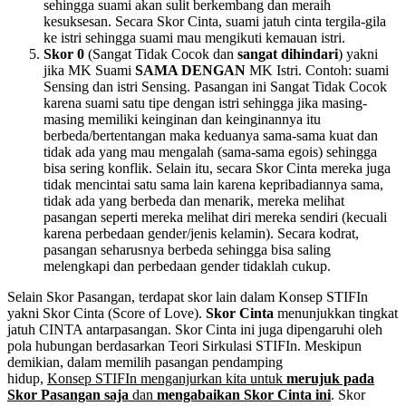
sehingga suami akan sulit berkembang dan meraih
kesuksesan. Secara Skor Cinta, suami jatuh cinta tergila-gila
ke istri sehingga suami mau mengikuti kemauan istri.
Skor 0
(Sangat Tidak Cocok dan
sangat dihindari
) yakni
jika MK Suami
SAMA DENGAN
MK Istri. Contoh: suami
Sensing dan istri Sensing. Pasangan ini Sangat Tidak Cocok
karena suami satu tipe dengan istri sehingga jika masing-
masing memiliki keinginan dan keinginannya itu
berbeda/bertentangan maka keduanya sama-sama kuat dan
tidak ada yang mau mengalah (sama-sama egois) sehingga
bisa sering konflik. Selain itu, secara Skor Cinta mereka juga
tidak mencintai satu sama lain karena kepribadiannya sama,
tidak ada yang berbeda dan menarik, mereka melihat
pasangan seperti mereka melihat diri mereka sendiri (kecuali
karena perbedaan gender/jenis kelamin). Secara kodrat,
pasangan seharusnya berbeda sehingga bisa saling
melengkapi dan perbedaan gender tidaklah cukup.
Selain Skor Pasangan, terdapat skor lain dalam Konsep STIFIn
yakni Skor Cinta (Score of Love).
Skor Cinta
menunjukkan tingkat
jatuh CINTA antarpasangan. Skor Cinta ini juga dipengaruhi oleh
pola hubungan berdasarkan Teori Sirkulasi STIFIn. Meskipun
demikian, dalam memilih pasangan pendamping
hidup,
Konsep STIFIn menganjurkan kita untuk
merujuk pada
Skor Pasangan saja
dan
mengabaikan Skor Cinta ini
. Skor