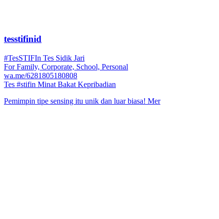
tesstifinid
#TesSTIFIn Tes Sidik Jari
For Family, Corporate, School, Personal
wa.me/6281805180808
Tes #stifin Minat Bakat Kepribadian
Pemimpin tipe sensing itu unik dan luar biasa! Mer