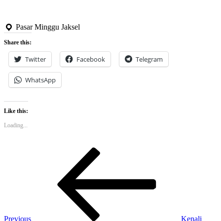
Pasar Minggu Jaksel
Share this:
Twitter
Facebook
Telegram
WhatsApp
Like this:
Loading...
Post
Previous
Post
navigation
Previous
Kenali