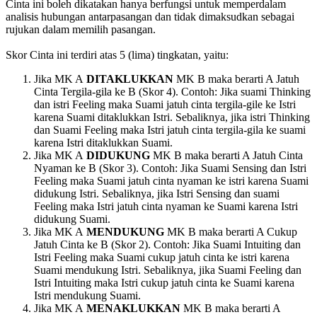
Cinta ini boleh dikatakan hanya berfungsi untuk memperdalam
analisis hubungan antarpasangan dan tidak dimaksudkan sebagai
rujukan dalam memilih pasangan.
Skor Cinta ini terdiri atas 5 (lima) tingkatan, yaitu:
Jika MK A
DITAKLUKKAN
MK B maka berarti A Jatuh
Cinta Tergila-gila ke B (Skor 4). Contoh: Jika suami Thinking
dan istri Feeling maka Suami jatuh cinta tergila-gile ke Istri
karena Suami ditaklukkan Istri. Sebaliknya, jika istri Thinking
dan Suami Feeling maka Istri jatuh cinta tergila-gila ke suami
karena Istri ditaklukkan Suami.
Jika MK A
DIDUKUNG
MK B maka berarti A Jatuh Cinta
Nyaman ke B (Skor 3). Contoh: Jika Suami Sensing dan Istri
Feeling maka Suami jatuh cinta nyaman ke istri karena Suami
didukung Istri. Sebaliknya, jika Istri Sensing dan suami
Feeling maka Istri jatuh cinta nyaman ke Suami karena Istri
didukung Suami.
Jika MK A
MENDUKUNG
MK B maka berarti A Cukup
Jatuh Cinta ke B (Skor 2). Contoh: Jika Suami Intuiting dan
Istri Feeling maka Suami cukup jatuh cinta ke istri karena
Suami mendukung Istri. Sebaliknya, jika Suami Feeling dan
Istri Intuiting maka Istri cukup jatuh cinta ke Suami karena
Istri mendukung Suami.
Jika MK A
MENAKLUKKAN
MK B maka berarti A