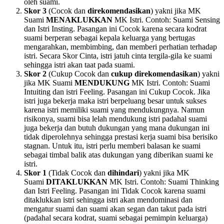
oleh suami.
Skor 3
(Cocok dan
direkomendasikan
) yakni jika MK
Suami
MENAKLUKKAN
MK Istri. Contoh: Suami Sensing
dan Istri Insting. Pasangan ini Cocok karena secara kodrat
suami berperan sebagai kepala keluarga yang bertugas
mengarahkan, membimbing, dan memberi perhatian terhadap
istri. Secara Skor Cinta, istri jatuh cinta tergila-gila ke suami
sehingga istri akan taat pada suami.
Skor 2
(Cukup Cocok dan
cukup direkomendasikan
) yakni
jika MK Suami
MENDUKUNG
MK Istri. Contoh: Suami
Intuiting dan istri Feeling. Pasangan ini Cukup Cocok. Jika
istri juga bekerja maka istri berpeluang besar untuk sukses
karena istri memiliki suami yang mendukungnya. Namun
risikonya, suami bisa lelah mendukung istri padahal suami
juga bekerja dan butuh dukungan yang mana dukungan ini
tidak diperolehnya sehingga prestasi kerja suami bisa berisiko
stagnan. Untuk itu, istri perlu memberi balasan ke suami
sebagai timbal balik atas dukungan yang diberikan suami ke
istri.
Skor 1
(Tidak Cocok dan
dihindari
) yakni jika MK
Suami
DITAKLUKKAN
MK Istri. Contoh: Suami Thinking
dan Istri Feeling. Pasangan ini Tidak Cocok karena suami
ditaklukkan istri sehingga istri akan mendominasi dan
mengatur suami dan suami akan segan dan takut pada istri
(padahal secara kodrat, suami sebagai pemimpin keluarga)