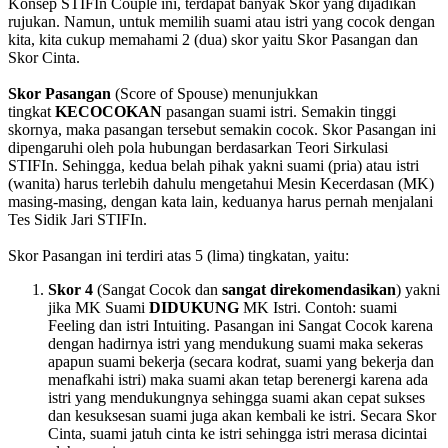
Konsep STIFIn Couple ini, terdapat banyak Skor yang dijadikan
rujukan. Namun, untuk memilih suami atau istri yang cocok dengan
kita, kita cukup memahami 2 (dua) skor yaitu Skor Pasangan dan
Skor Cinta.
Skor Pasangan
(Score of Spouse) menunjukkan
tingkat
KECOCOKAN
pasangan suami istri. Semakin tinggi
skornya, maka pasangan tersebut semakin cocok. Skor Pasangan ini
dipengaruhi oleh pola hubungan berdasarkan Teori Sirkulasi
STIFIn. Sehingga, kedua belah pihak yakni suami (pria) atau istri
(wanita) harus terlebih dahulu mengetahui Mesin Kecerdasan (MK)
masing-masing, dengan kata lain, keduanya harus pernah menjalani
Tes Sidik Jari STIFIn.
Skor Pasangan ini terdiri atas 5 (lima) tingkatan, yaitu:
Skor 4
(Sangat Cocok dan
sangat direkomendasikan
) yakni
jika MK Suami
DIDUKUNG
MK Istri. Contoh: suami
Feeling dan istri Intuiting. Pasangan ini Sangat Cocok karena
dengan hadirnya istri yang mendukung suami maka sekeras
apapun suami bekerja (secara kodrat, suami yang bekerja dan
menafkahi istri) maka suami akan tetap berenergi karena ada
istri yang mendukungnya sehingga suami akan cepat sukses
dan kesuksesan suami juga akan kembali ke istri. Secara Skor
Cinta, suami jatuh cinta ke istri sehingga istri merasa dicintai