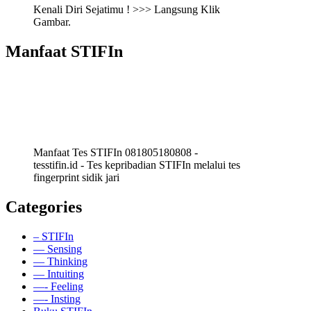
Kenali Diri Sejatimu ! >>> Langsung Klik
Gambar.
Manfaat STIFIn
Manfaat Tes STIFIn 081805180808 -
tesstifin.id - Tes kepribadian STIFIn melalui tes
fingerprint sidik jari
Categories
– STIFIn
— Sensing
— Thinking
— Intuiting
—- Feeling
—- Insting