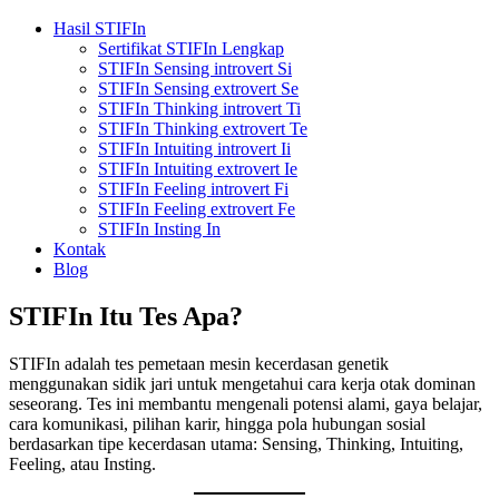
Hasil STIFIn
Sertifikat STIFIn Lengkap
STIFIn Sensing introvert Si
STIFIn Sensing extrovert Se
STIFIn Thinking introvert Ti
STIFIn Thinking extrovert Te
STIFIn Intuiting introvert Ii
STIFIn Intuiting extrovert Ie
STIFIn Feeling introvert Fi
STIFIn Feeling extrovert Fe
STIFIn Insting In
Kontak
Blog
STIFIn Itu Tes Apa?
STIFIn adalah tes pemetaan mesin kecerdasan genetik
menggunakan sidik jari untuk mengetahui cara kerja otak dominan
seseorang. Tes ini membantu mengenali potensi alami, gaya belajar,
cara komunikasi, pilihan karir, hingga pola hubungan sosial
berdasarkan tipe kecerdasan utama: Sensing, Thinking, Intuiting,
Feeling, atau Insting.