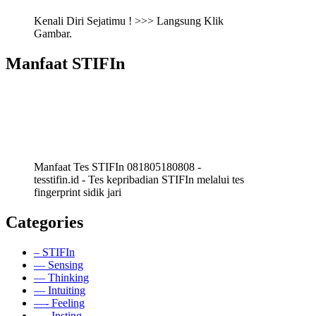
Kenali Diri Sejatimu ! >>> Langsung Klik
Gambar.
Manfaat STIFIn
Manfaat Tes STIFIn 081805180808 -
tesstifin.id - Tes kepribadian STIFIn melalui tes
fingerprint sidik jari
Categories
– STIFIn
— Sensing
— Thinking
— Intuiting
—- Feeling
—- Insting