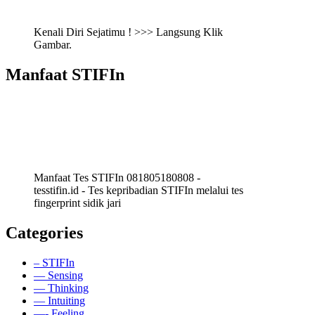
Kenali Diri Sejatimu ! >>> Langsung Klik
Gambar.
Manfaat STIFIn
Manfaat Tes STIFIn 081805180808 -
tesstifin.id - Tes kepribadian STIFIn melalui tes
fingerprint sidik jari
Categories
– STIFIn
— Sensing
— Thinking
— Intuiting
—- Feeling