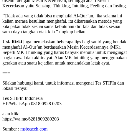
disebut dengan Mesin Kecerdasan, sehingga ada 5 Mesin
Kecerdasan yaitu Sensing, Thinking, Intuiting, Feeling dan Insting.
“Tidak ada yang tidak bisa menghafal Al-Qur’an, jika selama ini
kalian merasa kesulitan menghafal, itu dikarenakan metode yang
kita pakai tidak sesuai sama kebutuhan diri kita dan tidak sesuai
sama daya tangkap otak kita.” ungkap beliau.
Ust. Rizki
juga menjelaskan beberapa tips bagi santri yang hendak
menghafal Al-Qur’an berdasarkan Mesin Kecerdasannya (MK).
Seperti MK Thinking yang harus banyak menulis untuk mengingat
bagian awal dan akhir ayat. Atau MK Intuiting yang menggunakan
gerakan atau suatu kejadian untuk menandakan letak ayat.
===
Silakan hubungi kami, untuk informasi mengenai Tes STIFIn dan
lokasi tesnya:
Tes STIFIn Indonesia
HP/WhatsApp 0818 0928 0203
atau klik:
https://wa.me/6281809280203
Sumber :
msbsaceh.com