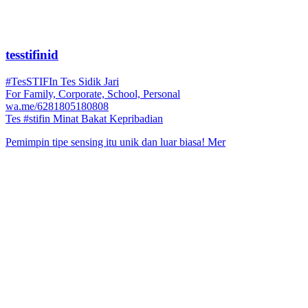
tesstifinid
#TesSTIFIn Tes Sidik Jari
For Family, Corporate, School, Personal
wa.me/6281805180808
Tes #stifin Minat Bakat Kepribadian
Pemimpin tipe sensing itu unik dan luar biasa! Mer