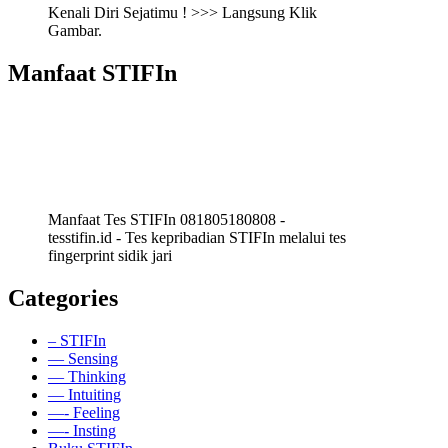
Kenali Diri Sejatimu ! >>> Langsung Klik
Gambar.
Manfaat STIFIn
Manfaat Tes STIFIn 081805180808 -
tesstifin.id - Tes kepribadian STIFIn melalui tes
fingerprint sidik jari
Categories
– STIFIn
— Sensing
— Thinking
— Intuiting
—- Feeling
—- Insting