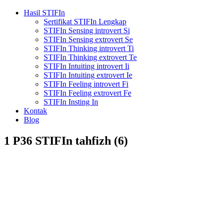
Hasil STIFIn
Sertifikat STIFIn Lengkap
STIFIn Sensing introvert Si
STIFIn Sensing extrovert Se
STIFIn Thinking introvert Ti
STIFIn Thinking extrovert Te
STIFIn Intuiting introvert Ii
STIFIn Intuiting extrovert Ie
STIFIn Feeling introvert Fi
STIFIn Feeling extrovert Fe
STIFIn Insting In
Kontak
Blog
1 P36 STIFIn tahfizh (6)