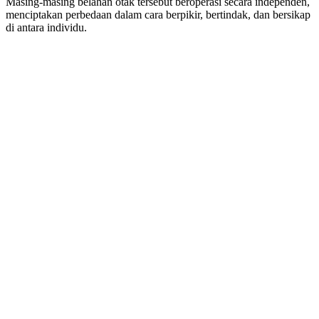
Masing-masing belahan otak tersebut beroperasi secara independen,
menciptakan perbedaan dalam cara berpikir, bertindak, dan bersikap
di antara individu.