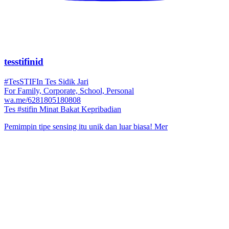
tesstifinid
#TesSTIFIn Tes Sidik Jari
For Family, Corporate, School, Personal
wa.me/6281805180808
Tes #stifin Minat Bakat Kepribadian
Pemimpin tipe sensing itu unik dan luar biasa! Mer