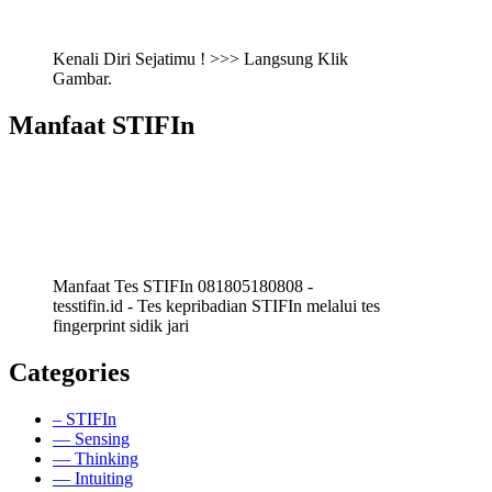
Kenali Diri Sejatimu ! >>> Langsung Klik
Gambar.
Manfaat STIFIn
Manfaat Tes STIFIn 081805180808 -
tesstifin.id - Tes kepribadian STIFIn melalui tes
fingerprint sidik jari
Categories
– STIFIn
— Sensing
— Thinking
— Intuiting