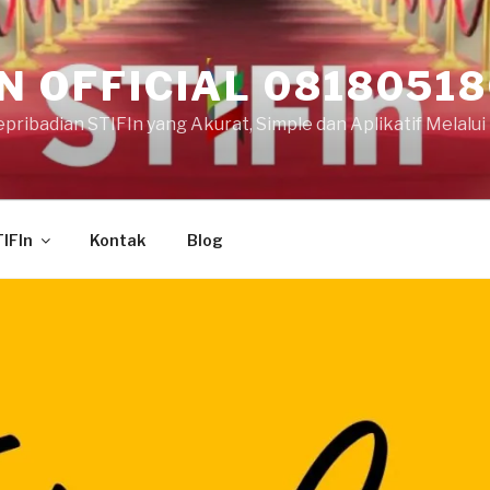
IN OFFICIAL 0818051
ribadian STIFIn yang Akurat, Simple dan Aplikatif Melalui F
TIFIn
Kontak
Blog