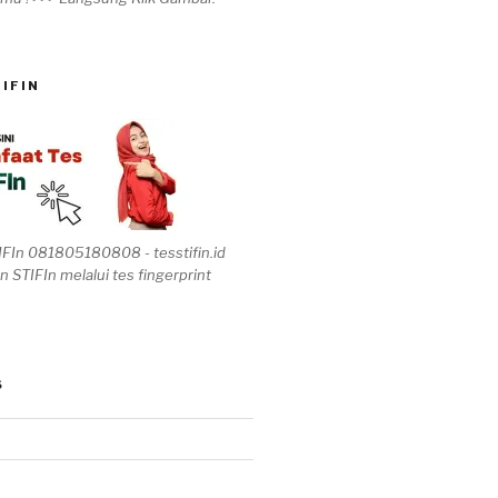
IFIN
IFIn 081805180808 - tesstifin.id
n STIFIn melalui tes fingerprint
S