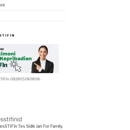
oni
STIFIN
STIFIn 081805180808 -
sstifinid
esSTIFIn Tes Sidik Jari
For Family,