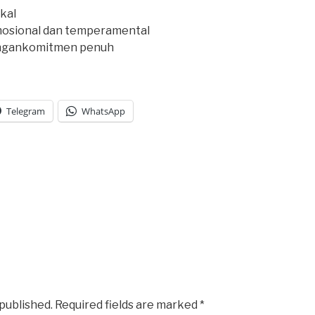
kal
emosional dan temperamental
engankomitmen penuh
Telegram
WhatsApp
 published.
Required fields are marked
*