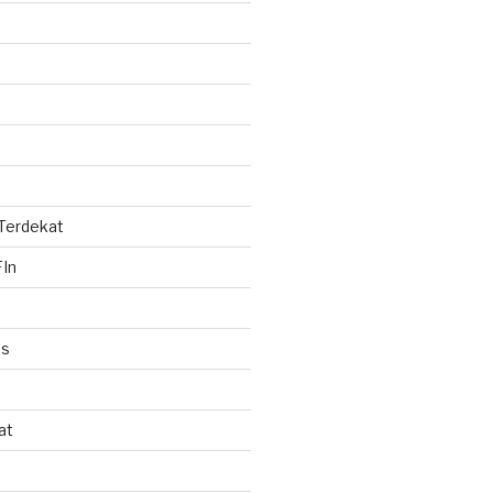
 Terdekat
In
es
at