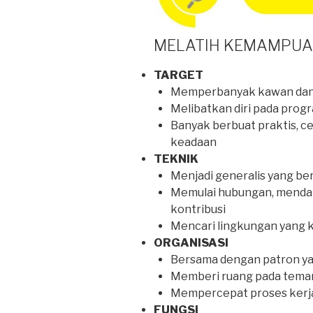
MELATIH KEMAMPUAN
TARGET
Memperbanyak kawan dan
Melibatkan diri pada pro
Banyak berbuat praktis, 
keadaan
TEKNIK
Menjadi generalis yang be
Memulai hubungan, menda
kontribusi
Mencari lingkungan yang k
ORGANISASI
Bersama dengan patron y
Memberi ruang pada teman 
Mempercepat proses kerja
FUNGSI