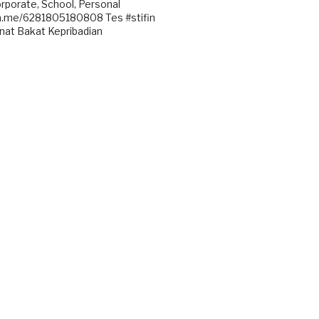
rporate, School, Personal
.me/6281805180808
Tes #stifin
nat Bakat Kepribadian