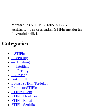
Manfaat Tes STIFIn 081805180808 -
tesstifin.id - Tes kepribadian STIFIn melalui tes
fingerprint sidik jari
Categories
– STIFIn
— Sensing
— Thinking
— Intuiting
—- Feeling
—- Insting
Buku STIFIn
Lokasi STIFIn Terdekat
Promotor STIFIn
STIFIn Event
STIFIn Hasil Tes
STIFIn Rehat
STIFIn Sertifikat