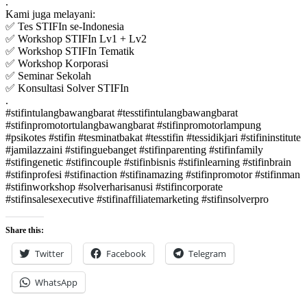
.
Kami juga melayani:
✅ Tes STIFIn se-Indonesia
✅ Workshop STIFIn Lv1 + Lv2
✅ Workshop STIFIn Tematik
✅ Workshop Korporasi
✅ Seminar Sekolah
✅ Konsultasi Solver STIFIn
.
#stifintulangbawangbarat #tesstifintulangbawangbarat
#stifinpromotortulangbawangbarat #stifinpromotorlampung
#psikotes #stifin #tesminatbakat #tesstifin #tessidikjari #stifininstitute
#jamilazzaini #stifinguebanget #stifinparenting #stifinfamily
#stifingenetic #stifincouple #stifinbisnis #stifinlearning #stifinbrain
#stifinprofesi #stifinaction #stifinamazing #stifinpromotor #stifinman
#stifinworkshop #solverharisanusi #stifincorporate
#stifinsalesexecutive #stifinaffiliatemarketing #stifinsolverpro
Share this:
Twitter
Facebook
Telegram
WhatsApp