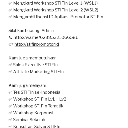
✅ Mengikuti Workshop STIFIn Level 1 (WSL1)
✅ Mengikuti Workshop STIFIn Level 2 (WSL2)
✅ Mengambil lisensi ID Aplikasi Promotor STIFIn
.
Silahkan hubungi Admin:
📞
http://wa.me/62895321066586
👉
http://stifinpromotor.id
.
Kami juga membutuhkan:
✅ Sales Executive STIFIn
✅ Affiliate Marketing STIFIn
.
Kami juga melayani:
✅ Tes STIFIn se-Indonesia
✅ Workshop STIFIn Lv1 + Lv2
✅ Workshop STIFIn Tematik
✅ Workshop Korporasi
✅ Seminar Sekolah
✅ Konsultasi Solver STIFIn