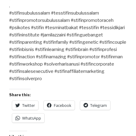
.
#stifinsubulussalam #tesstifinsubulussalam
#stifinpromotorsubulussalam #stifinpromotoraceh
#psikotes #stifin #tesminatbakat #tesstifin #tessidikjari
#stifininstitute #jamilazzaini #stifinguebanget
#stifinparenting #stifinfamily #stifingenetic #stifincouple
#stifinbisnis #stifinlearning #stifinbrain #stifinprofesi
#stifinaction #stifinamazing #stifinpromotor #stifinman
#stifinworkshop #solverharisanusi #stifincorporate
#stifinsalesexecutive #stifinaffiliatemarketing
#stifinsolverpro
Share this:
Twitter
Facebook
Telegram
WhatsApp