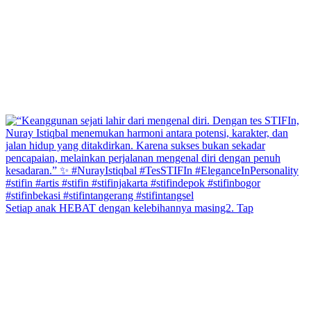
Setiap anak HEBAT dengan kelebihannya masing2. Tap