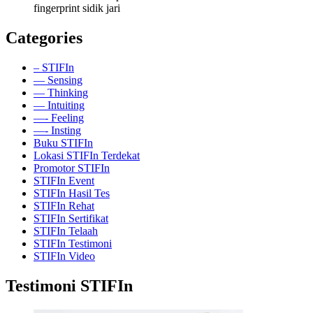
fingerprint sidik jari
Categories
– STIFIn
— Sensing
— Thinking
— Intuiting
—- Feeling
—- Insting
Buku STIFIn
Lokasi STIFIn Terdekat
Promotor STIFIn
STIFIn Event
STIFIn Hasil Tes
STIFIn Rehat
STIFIn Sertifikat
STIFIn Telaah
STIFIn Testimoni
STIFIn Video
Testimoni STIFIn