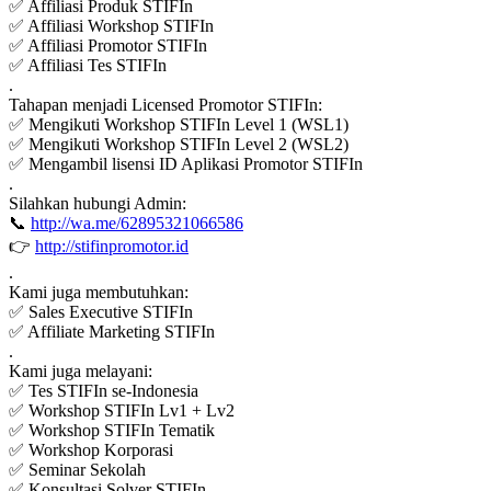
✅ Affiliasi Produk STIFIn
✅ Affiliasi Workshop STIFIn
✅ Affiliasi Promotor STIFIn
✅ Affiliasi Tes STIFIn
.
Tahapan menjadi Licensed Promotor STIFIn:
✅ Mengikuti Workshop STIFIn Level 1 (WSL1)
✅ Mengikuti Workshop STIFIn Level 2 (WSL2)
✅ Mengambil lisensi ID Aplikasi Promotor STIFIn
.
Silahkan hubungi Admin:
📞
http://wa.me/62895321066586
👉
http://stifinpromotor.id
.
Kami juga membutuhkan:
✅ Sales Executive STIFIn
✅ Affiliate Marketing STIFIn
.
Kami juga melayani:
✅ Tes STIFIn se-Indonesia
✅ Workshop STIFIn Lv1 + Lv2
✅ Workshop STIFIn Tematik
✅ Workshop Korporasi
✅ Seminar Sekolah
✅ Konsultasi Solver STIFIn