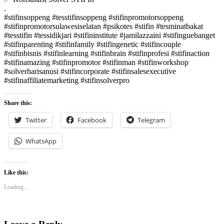
.
#stifinsoppeng #tesstifinsoppeng #stifinpromotorsoppeng
#stifinpromotorsulawesiselatan #psikotes #stifin #tesminatbakat
#tesstifin #tessidikjari #stifininstitute #jamilazzaini #stifinguebanget
#stifinparenting #stifinfamily #stifingenetic #stifincouple
#stifinbisnis #stifinlearning #stifinbrain #stifinprofesi #stifinaction
#stifinamazing #stifinpromotor #stifinman #stifinworkshop
#solverharisanusi #stifincorporate #stifinsalesexecutive
#stifinaffiliatemarketing #stifinsolverpro
Share this:
Twitter
Facebook
Telegram
WhatsApp
Like this:
Loading...