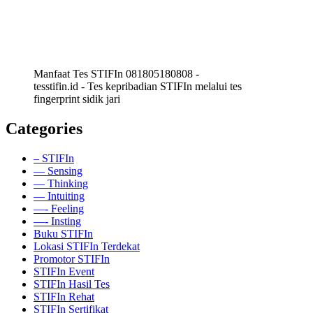
Manfaat Tes STIFIn 081805180808 -
tesstifin.id - Tes kepribadian STIFIn melalui tes
fingerprint sidik jari
Categories
– STIFIn
— Sensing
— Thinking
— Intuiting
—- Feeling
—- Insting
Buku STIFIn
Lokasi STIFIn Terdekat
Promotor STIFIn
STIFIn Event
STIFIn Hasil Tes
STIFIn Rehat
STIFIn Sertifikat