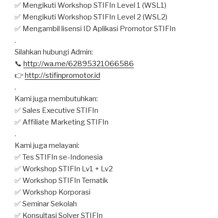
✅ Mengikuti Workshop STIFIn Level 1 (WSL1)
✅ Mengikuti Workshop STIFIn Level 2 (WSL2)
✅ Mengambil lisensi ID Aplikasi Promotor STIFIn
.
Silahkan hubungi Admin:
📞
http://wa.me/62895321066586
👉
http://stifinpromotor.id
.
Kami juga membutuhkan:
✅ Sales Executive STIFIn
✅ Affiliate Marketing STIFIn
.
Kami juga melayani:
✅ Tes STIFIn se-Indonesia
✅ Workshop STIFIn Lv1 + Lv2
✅ Workshop STIFIn Tematik
✅ Workshop Korporasi
✅ Seminar Sekolah
✅ Konsultasi Solver STIFIn