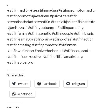
.
#stifinmadiun #tesstifinmadiun #stifinpromotormadiun
#stifinpromotorjawatimur #psikotes #stifin
#tesminatbakat #tesstifin #tessidikjari #stifininstitute
#jamilazzaini #stifinguebanget #stifinparenting
#stifinfamily #stifingenetic #stifincouple #stifinbisnis
#stifinlearning #stifinbrain #stifinprofesi #stifinaction
#stifinamazing #stifinpromotor #stifinman
#stifinworkshop #solverharisanusi #stifincorporate
#stifinsalesexecutive #stifinaffiliatemarketing
#stifinsolverpro
Share this:
Twitter
Facebook
Telegram
WhatsApp