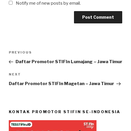
Notify me of new posts by email.
Post
Previous
PREVIOUS
navigation
Post
Daftar Promotor STIFIn Lumajang – Jawa Timur
Next
NEXT
Post
Daftar Promotor STIFIn Magetan – Jawa Timur
KONTAK PROMOTOR STIFIN SE-INDONESIA