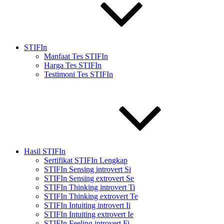
STIFIn
Manfaat Tes STIFIn
Harga Tes STIFIn
Testimoni Tes STIFIn
Hasil STIFIn
Sertifikat STIFIn Lengkap
STIFIn Sensing introvert Si
STIFIn Sensing extrovert Se
STIFIn Thinking introvert Ti
STIFIn Thinking extrovert Te
STIFIn Intuiting introvert Ii
STIFIn Intuiting extrovert Ie
STIFIn Feeling introvert Fi