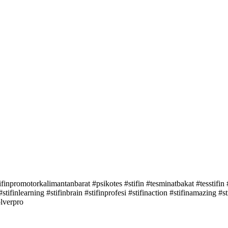
inpromotorkalimantanbarat #psikotes #stifin #tesminatbakat #tesstifin #te
s #stifinlearning #stifinbrain #stifinprofesi #stifinaction #stifinamazing
olverpro