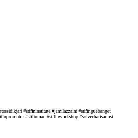
ssidikjari #stifininstitute #jamilazzaini #stifinguebanget
 #stifinpromotor #stifinman #stifinworkshop #solverharisanusi