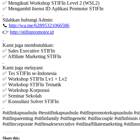
✅ Mengikuti Workshop STIFIn Level 2 (WSL2)
✅ Mengambil lisensi ID Aplikasi Promotor STIFIn
.
Silahkan hubungi Admin:
📞
http://wa.me/62895321066586
👉
http://stifinpromotor.id
.
Kami juga membutuhkan:
✅ Sales Executive STIFIn
✅ Affiliate Marketing STIFIn
.
Kami juga melayani:
✅ Tes STIFIn se-Indonesia
✅ Workshop STIFIn Lv1 + Lv2
✅ Workshop STIFIn Tematik
✅ Workshop Korporasi
✅ Seminar Sekolah
✅ Konsultasi Solver STIFIn
.
#stifinkapuashulu #tesstifinkapuashulu #stifinpromotorkapuashulu #stif
#stifinparenting #stifinfamily #stifingenetic #stifincouple #stifinbisni
#stifincorporate #stifinsalesexecutive #stifinaffiliatemarketing #stifins
Share this: