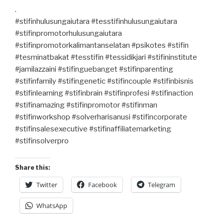
.
#stifinhulusungaiutara #tesstifinhulusungaiutara
#stifinpromotorhulusungaiutara
#stifinpromotorkalimantanselatan #psikotes #stifin
#tesminatbakat #tesstifin #tessidikjari #stifininstitute
#jamilazzaini #stifinguebanget #stifinparenting
#stifinfamily #stifingenetic #stifincouple #stifinbisnis
#stifinlearning #stifinbrain #stifinprofesi #stifinaction
#stifinamazing #stifinpromotor #stifinman
#stifinworkshop #solverharisanusi #stifincorporate
#stifinsalesexecutive #stifinaffiliatemarketing
#stifinsolverpro
Share this:
Twitter
Facebook
Telegram
WhatsApp