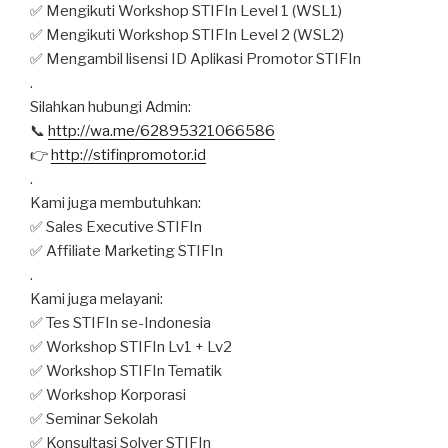
✅ Mengikuti Workshop STIFIn Level 1 (WSL1)
✅ Mengikuti Workshop STIFIn Level 2 (WSL2)
✅ Mengambil lisensi ID Aplikasi Promotor STIFIn
.
Silahkan hubungi Admin:
📞
http://wa.me/62895321066586
👉
http://stifinpromotor.id
.
Kami juga membutuhkan:
✅ Sales Executive STIFIn
✅ Affiliate Marketing STIFIn
.
Kami juga melayani:
✅ Tes STIFIn se-Indonesia
✅ Workshop STIFIn Lv1 + Lv2
✅ Workshop STIFIn Tematik
✅ Workshop Korporasi
✅ Seminar Sekolah
✅ Konsultasi Solver STIFIn