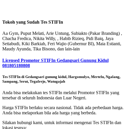
Tokoh yang Sudah Tes STIFIn
Aa Gym, Puput Melati, Arie Untung, Subiakto (Pakar Branding) ,
Chacha Fredica, Nikita Willy, , Habib Rizieq, Pidi Baiq, Jaya
Setiabudi, Kiki Barkiah, Feri Wajio (Gubernur BI), Maia Estianti,
Maudy Ayunda, Tika Bisono, dan lain-lain
Licensed Promotor STIFIn Gedangsari Gunung Kidul
081805180808
Tes STIFIn di Gedangsari gunung kidul, Hargomulyo, Mertelu, Ngalang,
Sampang, Serut, Tegalrejo, Watugajah
Anda bisa melakukan tes STIFIn melalui Promotor STIFIn yang
tersebar di seluruh Indonesia dan Luar Negeri.
Harga STIFIn berlaku secara nasional. Tidak ada perbedaan harga.
Anda bisa melaporkan bila ada harga yang berbeda.
Silakan hubungi kami, untuk informasi mengenai Tes STIFIn dan
lokasi tesnya: