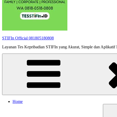
STIFIn Official 081805180808
Layanan Tes Kepribadian STIFIn yang Akurat, Simple dan Aplikatif Me
Home