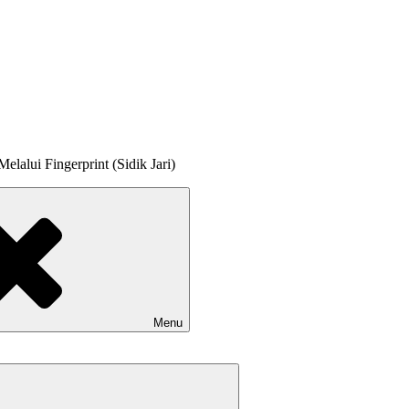
lalui Fingerprint (Sidik Jari)
Menu
Expand
child
menu