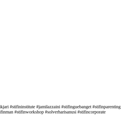
jari #stifininstitute #jamilazzaini #stifinguebanget #stifinparenting
#stifinman #stifinworkshop #solverharisanusi #stifincorporate