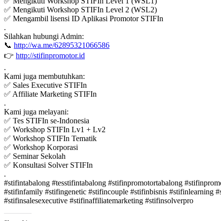
✅ Mengikuti Workshop STIFIn Level 1 (WSL1)
✅ Mengikuti Workshop STIFIn Level 2 (WSL2)
✅ Mengambil lisensi ID Aplikasi Promotor STIFIn
.
Silahkan hubungi Admin:
📞
http://wa.me/62895321066586
👉
http://stifinpromotor.id
.
Kami juga membutuhkan:
✅ Sales Executive STIFIn
✅ Affiliate Marketing STIFIn
.
Kami juga melayani:
✅ Tes STIFIn se-Indonesia
✅ Workshop STIFIn Lv1 + Lv2
✅ Workshop STIFIn Tematik
✅ Workshop Korporasi
✅ Seminar Sekolah
✅ Konsultasi Solver STIFIn
.
#stifintabalong #tesstifintabalong #stifinpromotortabalong #stifinpromot
#stifinfamily #stifingenetic #stifincouple #stifinbisnis #stifinlearning
#stifinsalesexecutive #stifinaffiliatemarketing #stifinsolverpro