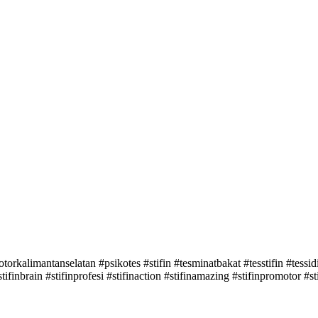
orkalimantanselatan #psikotes #stifin #tesminatbakat #tesstifin #tessidik
 #stifinbrain #stifinprofesi #stifinaction #stifinamazing #stifinpromotor 