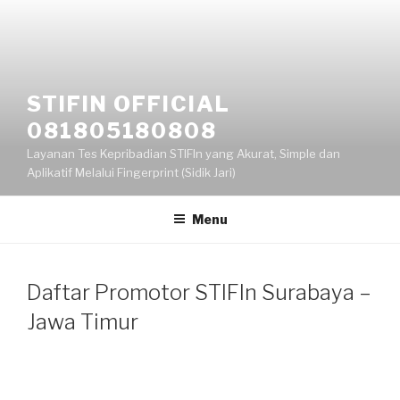
Skip
to
content
STIFIN OFFICIAL
081805180808
Layanan Tes Kepribadian STIFIn yang Akurat, Simple dan
Aplikatif Melalui Fingerprint (Sidik Jari)
Menu
Daftar Promotor STIFIn Surabaya –
Jawa Timur