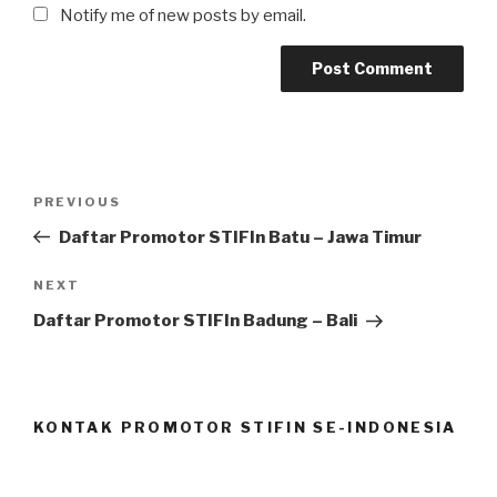
Notify me of new posts by email.
Post
Previous
PREVIOUS
navigation
Post
Daftar Promotor STIFIn Batu – Jawa Timur
Next
NEXT
Post
Daftar Promotor STIFIn Badung – Bali
KONTAK PROMOTOR STIFIN SE-INDONESIA