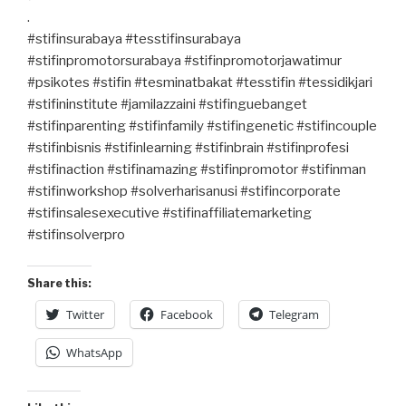
.
#stifinsurabaya #tesstifinsurabaya
#stifinpromotorsurabaya #stifinpromotorjawatimur
#psikotes #stifin #tesminatbakat #tesstifin #tessidikjari
#stifininstitute #jamilazzaini #stifinguebanget
#stifinparenting #stifinfamily #stifingenetic #stifincouple
#stifinbisnis #stifinlearning #stifinbrain #stifinprofesi
#stifinaction #stifinamazing #stifinpromotor #stifinman
#stifinworkshop #solverharisanusi #stifincorporate
#stifinsalesexecutive #stifinaffiliatemarketing
#stifinsolverpro
Share this:
Twitter
Facebook
Telegram
WhatsApp