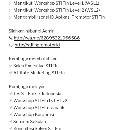
✅ Mengikuti Workshop STIFIn Level 1 (WSL1)
✅ Mengikuti Workshop STIFIn Level 2 (WSL2)
✅ Mengambil lisensi ID Aplikasi Promotor STIFIn
.
Silahkan hubungi Admin:
📞
http://wa.me/62895321066586
👉
http://stifinpromotor.id
.
Kami juga membutuhkan:
✅ Sales Executive STIFIn
✅ Affiliate Marketing STIFIn
.
Kami juga melayani:
✅ Tes STIFIn se-Indonesia
✅ Workshop STIFIn Lv1 + Lv2
✅ Workshop STIFIn Tematik
✅ Workshop Korporasi
✅ Seminar Sekolah
✅ Konsultasi Solver STIFIn