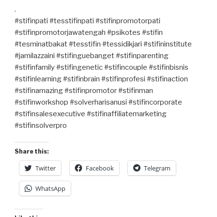
.
#stifinpati #tesstifinpati #stifinpromotorpati
#stifinpromotorjawatengah #psikotes #stifin
#tesminatbakat #tesstifin #tessidikjari #stifininstitute
#jamilazzaini #stifinguebanget #stifinparenting
#stifinfamily #stifingenetic #stifincouple #stifinbisnis
#stifinlearning #stifinbrain #stifinprofesi #stifinaction
#stifinamazing #stifinpromotor #stifinman
#stifinworkshop #solverharisanusi #stifincorporate
#stifinsalesexecutive #stifinaffiliatemarketing
#stifinsolverpro
Share this:
Twitter
Facebook
Telegram
WhatsApp