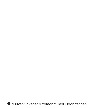
🗣️ *Bukan Sekadar Ngomong, Tapi Didengar dan