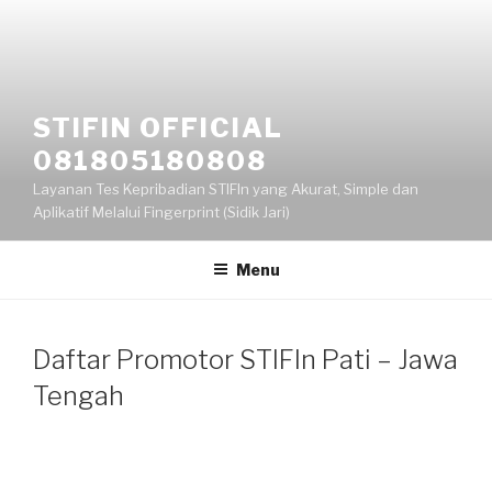
Skip
to
content
STIFIN OFFICIAL
081805180808
Layanan Tes Kepribadian STIFIn yang Akurat, Simple dan
Aplikatif Melalui Fingerprint (Sidik Jari)
Menu
Daftar Promotor STIFIn Pati – Jawa
Tengah