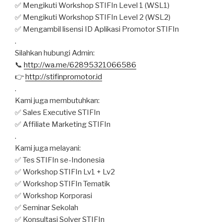
✅ Mengikuti Workshop STIFIn Level 1 (WSL1)
✅ Mengikuti Workshop STIFIn Level 2 (WSL2)
✅ Mengambil lisensi ID Aplikasi Promotor STIFIn
.
Silahkan hubungi Admin:
📞
http://wa.me/62895321066586
👉
http://stifinpromotor.id
.
Kami juga membutuhkan:
✅ Sales Executive STIFIn
✅ Affiliate Marketing STIFIn
.
Kami juga melayani:
✅ Tes STIFIn se-Indonesia
✅ Workshop STIFIn Lv1 + Lv2
✅ Workshop STIFIn Tematik
✅ Workshop Korporasi
✅ Seminar Sekolah
✅ Konsultasi Solver STIFIn