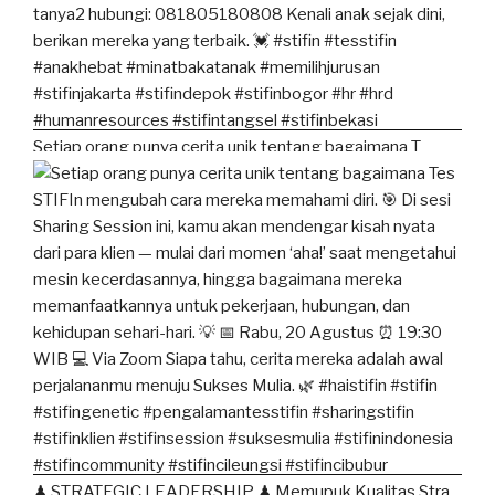
Setiap orang punya cerita unik tentang bagaimana T
♟ STRATEGIC LEADERSHIP ♟ Memupuk Kualitas Stra