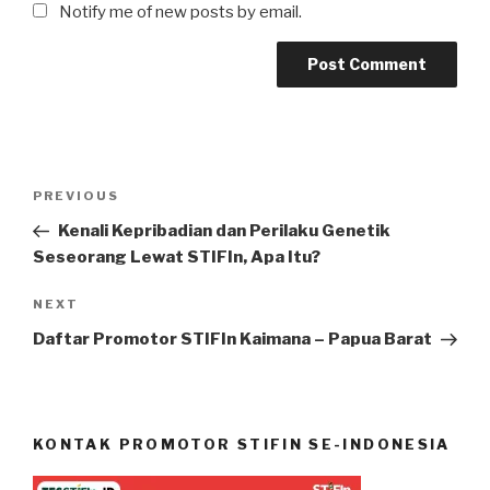
Notify me of new posts by email.
Post
Previous
PREVIOUS
navigation
Post
Kenali Kepribadian dan Perilaku Genetik
Seseorang Lewat STIFIn, Apa Itu?
Next
NEXT
Post
Daftar Promotor STIFIn Kaimana – Papua Barat
KONTAK PROMOTOR STIFIN SE-INDONESIA