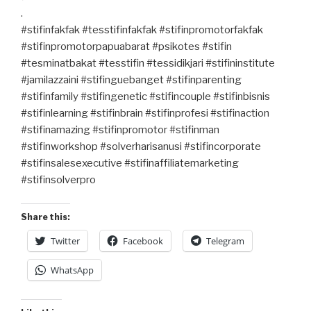
.
#stifinfakfak #tesstifinfakfak #stifinpromotorfakfak
#stifinpromotorpapuabarat #psikotes #stifin
#tesminatbakat #tesstifin #tessidikjari #stifininstitute
#jamilazzaini #stifinguebanget #stifinparenting
#stifinfamily #stifingenetic #stifincouple #stifinbisnis
#stifinlearning #stifinbrain #stifinprofesi #stifinaction
#stifinamazing #stifinpromotor #stifinman
#stifinworkshop #solverharisanusi #stifincorporate
#stifinsalesexecutive #stifinaffiliatemarketing
#stifinsolverpro
Share this:
Twitter
Facebook
Telegram
WhatsApp