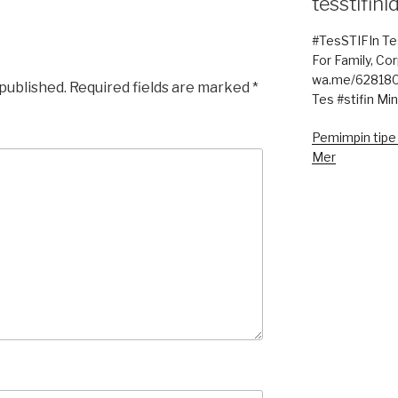
tesstifini
#TesSTIFIn Tes 
For Family, Co
wa.me/62818
 published.
Required fields are marked
*
Tes #stifin Mi
Pemimpin tipe s
Mer