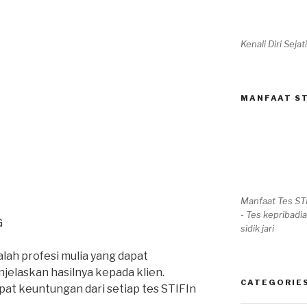
Kenali Diri Seja
MANFAAT ST
Manfaat Tes ST
- Tes kepribadia
G
sidik jari
lah profesi mulia yang dapat
jelaskan hasilnya kepada klien.
CATEGORIE
at keuntungan dari setiap tes STIFIn