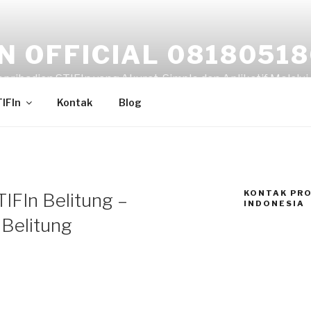
IN OFFICIAL 0818051
ribadian STIFIn yang Akurat, Simple dan Aplikatif Melalui F
TIFIn
Kontak
Blog
KONTAK PRO
IFIn Belitung –
INDONESIA
Belitung