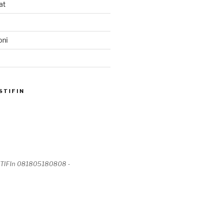
at
oni
STIFIN
STIFIn 081805180808 -