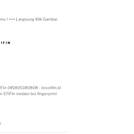
timu ! >>> Langsung Klik Gambar.
IFIN
IFIn 081805180808 - tesstifin.id
n STIFIn melalui tes fingerprint
S