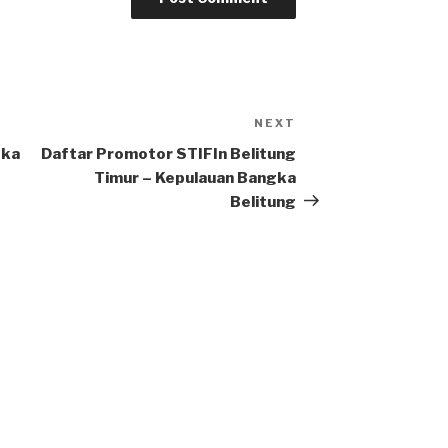
NEXT
Next
Post
gka
Daftar Promotor STIFIn Belitung
Timur – Kepulauan Bangka
Belitung