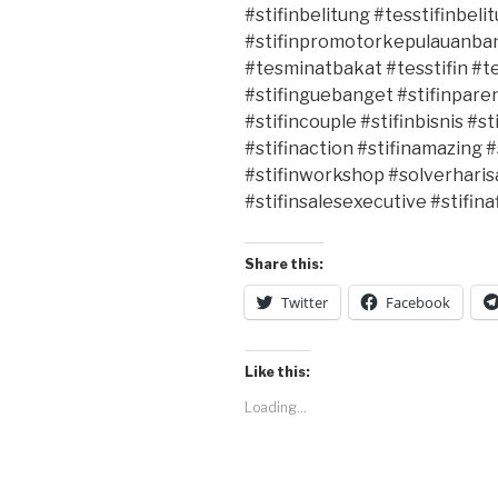
#stifinbelitung #tesstifinbel
#stifinpromotorkepulauanban
#tesminatbakat #tesstifin #tes
#stifinguebanget #stifinparen
#stifincouple #stifinbisnis #st
#stifinaction #stifinamazing 
#stifinworkshop #solverharis
#stifinsalesexecutive #stifina
Share this:
Twitter
Facebook
Like this:
Loading...