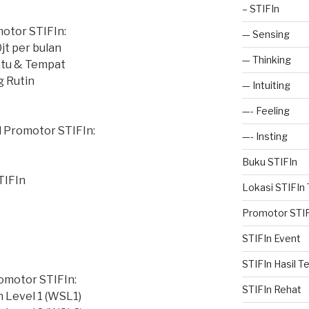
– STIFIn
otor STIFIn:
— Sensing
jt per bulan
— Thinking
aktu & Tempat
 Rutin
— Intuiting
—- Feeling
 Promotor STIFIn:
—- Insting
Buku STIFIn
TIFIn
Lokasi STIFIn
Promotor STIF
STIFIn Event
STIFIn Hasil T
omotor STIFIn:
STIFIn Rehat
 Level 1 (WSL1)