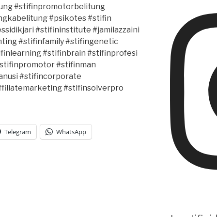
itung #stifinpromotorbelitung
gkabelitung #psikotes #stifin
sidikjari #stifininstitute #jamilazzaini
ting #stifinfamily #stifingenetic
ifinlearning #stifinbrain #stifinprofesi
#stifinpromotor #stifinman
anusi #stifincorporate
ffiliatemarketing #stifinsolverpro
Telegram
WhatsApp