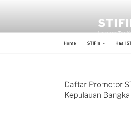
Skip
to
content
STIF
Layanan Tes Kep
Home
STIFIn
Hasil S
Daftar Promotor ST
Kepulauan Bangka 