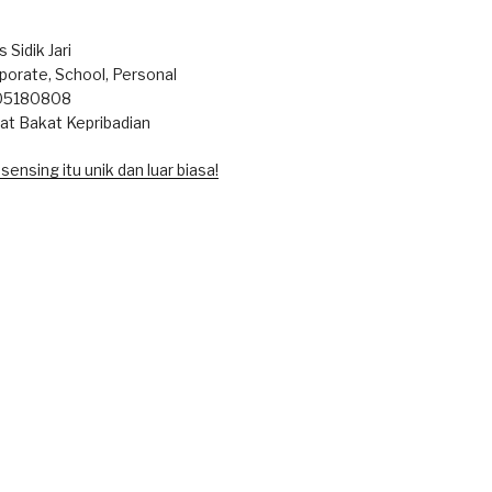
d
Sidik Jari
rporate, School, Personal
05180808
nat Bakat Kepribadian
ensing itu unik dan luar biasa!