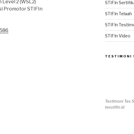
 Level 2 (WSL2)
STIFIn Sertifik
asi Promotor STIFIn
STIFIn Telaah
STIFIn Testim
6586
STIFIn Video
TESTIMONI 
Testimoni Tes 
tesstifin.id