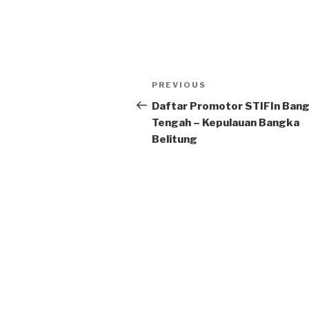
Post
Previous
PREVIOUS
navigation
Post
Daftar Promotor STIFIn Ban
Tengah – Kepulauan Bangka
Belitung