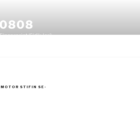
80808
ingerprint (Sidik Jari)
MOTOR STIFIN SE-