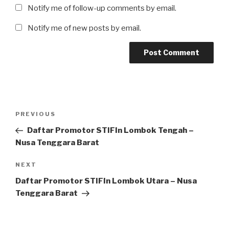
Notify me of follow-up comments by email.
Notify me of new posts by email.
Post
Previous
PREVIOUS
navigation
Post
Daftar Promotor STIFIn Lombok Tengah –
Nusa Tenggara Barat
Next
NEXT
Post
Daftar Promotor STIFIn Lombok Utara – Nusa
Tenggara Barat