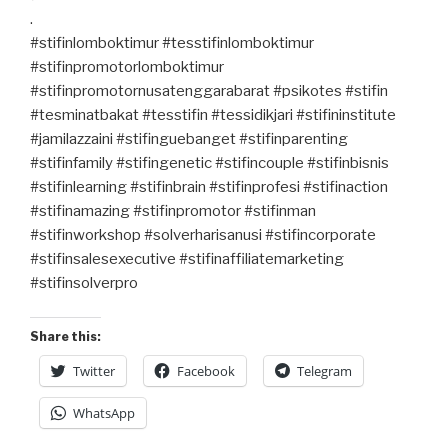
.
#stifinlomboktimur #tesstifinlomboktimur
#stifinpromotorlomboktimur
#stifinpromotornusatenggarabarat #psikotes #stifin
#tesminatbakat #tesstifin #tessidikjari #stifininstitute
#jamilazzaini #stifinguebanget #stifinparenting
#stifinfamily #stifingenetic #stifincouple #stifinbisnis
#stifinlearning #stifinbrain #stifinprofesi #stifinaction
#stifinamazing #stifinpromotor #stifinman
#stifinworkshop #solverharisanusi #stifincorporate
#stifinsalesexecutive #stifinaffiliatemarketing
#stifinsolverpro
Share this:
Twitter
Facebook
Telegram
WhatsApp