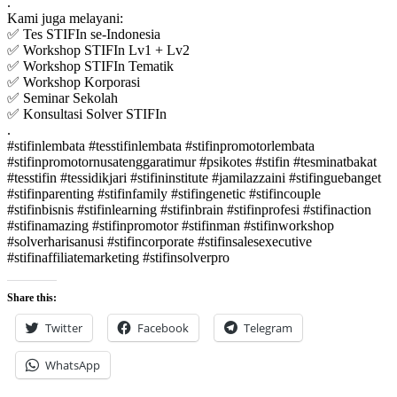
.
Kami juga melayani:
✅ Tes STIFIn se-Indonesia
✅ Workshop STIFIn Lv1 + Lv2
✅ Workshop STIFIn Tematik
✅ Workshop Korporasi
✅ Seminar Sekolah
✅ Konsultasi Solver STIFIn
.
#stifinlembata #tesstifinlembata #stifinpromotorlembata
#stifinpromotornusatenggaratimur #psikotes #stifin #tesminatbakat
#tesstifin #tessidikjari #stifininstitute #jamilazzaini #stifinguebanget
#stifinparenting #stifinfamily #stifingenetic #stifincouple
#stifinbisnis #stifinlearning #stifinbrain #stifinprofesi #stifinaction
#stifinamazing #stifinpromotor #stifinman #stifinworkshop
#solverharisanusi #stifincorporate #stifinsalesexecutive
#stifinaffiliatemarketing #stifinsolverpro
Share this:
Twitter
Facebook
Telegram
WhatsApp