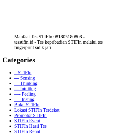
Manfaat Tes STIFIn 081805180808 -
tesstifin.id - Tes kepribadian STIFIn melalui tes
fingerprint sidik jari
Categories
– STIFIn
— Sensing
— Thinking
— Intuiting
—- Feeling
—- Insting
Buku STIFIn
Lokasi STIFIn Terdekat
Promotor STIFIn
STIFIn Event
STIFIn Hasil Tes
STIFIn Rehat